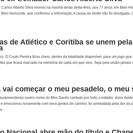
r Carlos Alberto Silva morreu na manhã desta sexta-feira, aos 77 anos, em Belo 
 Belo Horizonte, que confirmou a informação.A causa da morte não foi divulgada. Ca
as de Atlético e Coritiba se unem pe
a
ico. O Couto Pereira ficou cheio, dentro da totalidade disponível, para um jogo q
as que ficará marcado na memória de cada um que veio. Seja pela união jamais vis
 vai começar o meu pesadelo, o meu 
surpreenderao ouviro nome do filho Danilo cantado por todo o estádio, dona Ilaí
 e emocionou novamente com seus gestos de carinho, foi arrebatada pela dor da per
o...
co Nacional abre mão do título e Cha