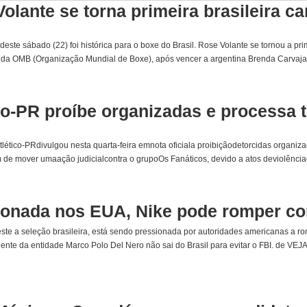
olante se torna primeira brasileira 
este sábado (22) foi histórica para o boxe do Brasil. Rose Volante se tornou a pr
ulo da OMB (Organização Mundial de Boxe), após vencer a argentina Brenda Carvajal.
co-PR proíbe organizadas e processa t
tlético-PRdivulgou nesta quarta-feira emnota oficiala proibiçãodetorcidas organi
 de mover umaação judicialcontra o grupoOs Fanáticos, devido a atos deviolência
ionada nos EUA, Nike pode romper co
este a seleção brasileira, está sendo pressionada por autoridades americanas a 
dente da entidade Marco Polo Del Nero não sai do Brasil para evitar o FBI. de VEJ