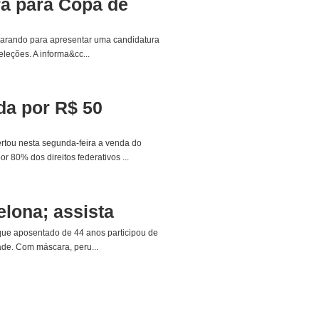
a para Copa de
parando para apresentar uma candidatura
leções. A informa&cc...
da por R$ 50
ertou nesta segunda-feira a venda do
 80% dos direitos federativos ...
elona; assista
que aposentado de 44 anos participou de
ade. Com máscara, peru...