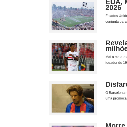
EUA, 
2026
Estados Unido
conjunta para
Revela
milhõ
Mal o meia-at
jogador de 19
Disfar
O Barcelona r
uma promoção 
Morre 