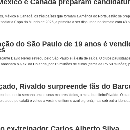
México e Canadá preparam candidatur
s, México e Canadá, os três países que formam a América do Norte, estão se pre
 sediar a Copa do Mundo de 2026, a primeira a ser disputada no formato com 48 se
ção do São Paulo de 19 anos é vendi
es
acante David Neres estreou pelo São Paulo e já está de saída. O clube paulistaac
 anospara o Ajax, da Holanda, por 15 milhões de euros (cerca de R$ 50 milhões) por
çado, Rivaldo surpreende fãs do Barc
ecebeu nesta semana um de seus maiores ídolos, o meia brasileiroRivaldo. O cra
da equipe catalã e voltou a vestir o uniforme azul e grená, mas sob outra identid
o ex-treinador Carlos Alberto Silva