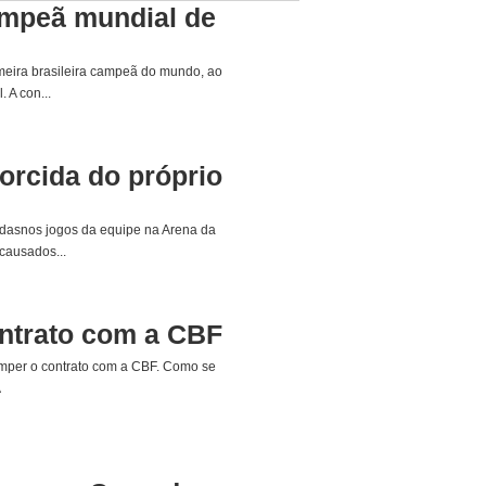
campeã mundial de
imeira brasileira campeã do mundo, ao
 A con...
orcida do próprio
zadasnos jogos da equipe na Arena da
causados...
ntrato com a CBF
romper o contrato com a CBF. Como se
A