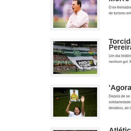
O ex-treinado
de turismo em
Torcid
Pereir
Um dia histór
nenhum gol. M
'Agora
Depois de se 
solidariedade
desabou, ao c
Atléti