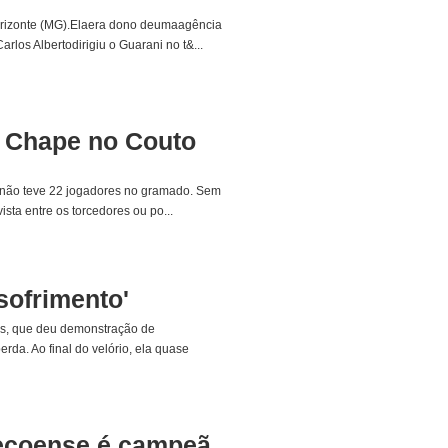
Horizonte (MG).Elaera dono deumaagência
rlos Albertodirigiu o Guarani no t&...
la Chape no Couto
ue não teve 22 jogadores no gramado. Sem
ta entre os torcedores ou po...
sofrimento'
des, que deu demonstração de
da. Ao final do velório, ela quase
pecoense é campeã