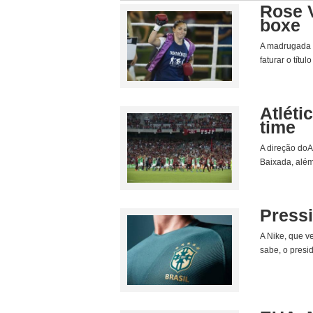
Rose V
boxe
A madrugada d
faturar o tít
Atléti
time
A direção doA
Baixada, além
Press
A Nike, que v
sabe, o presi