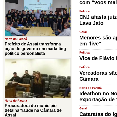
com “voos mai
Política
CNJ afasta juí
Lava Jato
Geral
Menores são ap
Norte do Paraná
em 'live''
Prefeito de Assaí transforma
ação de governo em marketing
Política
político personalista
Vice de Flávio
Política
Vereadoras são
Câmara
Norte do Paraná
Ideathon no No
exportação de 
Norte do Paraná
Procuradora do município
Geral
detalha fraude na Câmara de
Cataratas do I
Assaí