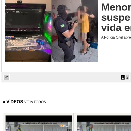
Menor
suspei
vida e
A Polícia Civil ap
«
1
2
» VÍDEOS
VEJA TODOS