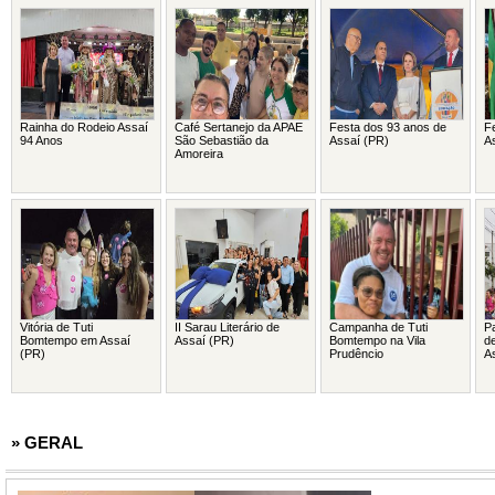
Rainha do Rodeio Assaí
Café Sertanejo da APAE
Festa dos 93 anos de
Fe
94 Anos
São Sebastião da
Assaí (PR)
A
Amoreira
Vitória de Tuti
II Sarau Literário de
Campanha de Tuti
P
Bomtempo em Assaí
Assaí (PR)
Bomtempo na Vila
d
(PR)
Prudêncio
A
» GERAL