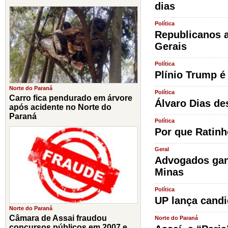
dias
Política
Republicanos a
Gerais
Política
Plínio Trump é
Norte do Paraná
Política
Carro fica pendurado em árvore
Álvaro Dias de
após acidente no Norte do
Paraná
Política
Por que Ratinho
Geral
Advogados gan
Minas
Política
UP lança candi
Norte do Paraná
Câmara de Assai fraudou
Norte do Paraná
concursos públicos em 2007 e