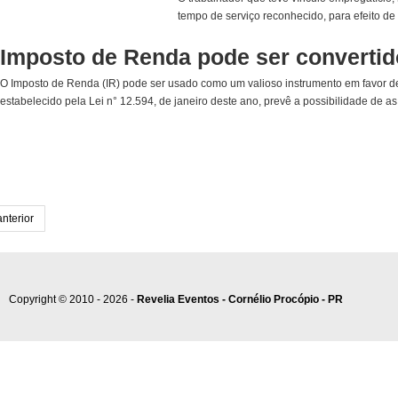
tempo de serviço reconhecido, para efeito d
Imposto de Renda pode ser convertid
O Imposto de Renda (IR) pode ser usado como um valioso instrumento em favor d
estabelecido pela Lei n° 12.594, de janeiro deste ano, prevê a possibilidade de as
anterior
Copyright © 2010 - 2026 -
Revelia Eventos - Cornélio Procópio - PR